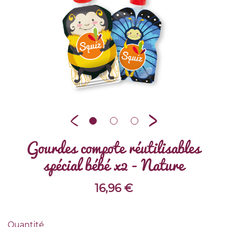
Gourdes compote réutilisables
spécial bébé x2 - Nature
16,96
€
Quantité