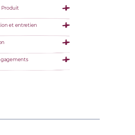
s Produit
tion et entretien
son
ngagements