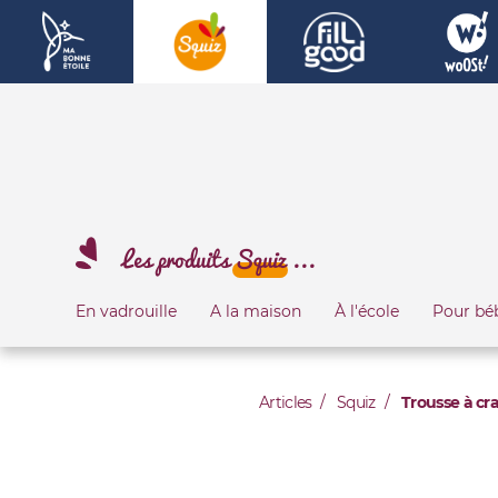
Les produits
Squiz
...
En vadrouille
A la maison
À l'école
Pour bé
Articles
Squiz
Trousse à cr