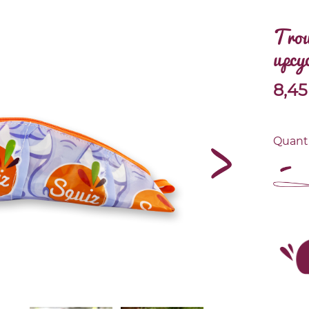
Trou
upcy
8,45
Quant