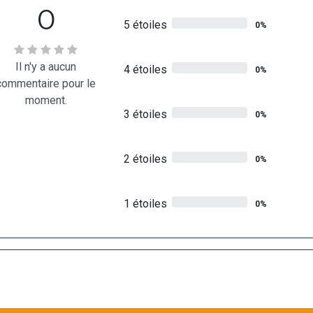
0
5 étoiles
0%
Il n'y a aucun
4 étoiles
0%
commentaire pour le
moment.
3 étoiles
0%
2 étoiles
0%
1 étoiles
0%