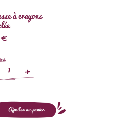
sse à crayons
clée
€
ité
Ajouter au panier