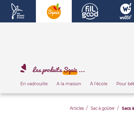
Les produits
Squiz
...
En vadrouille
A la maison
À l'école
Pour bé
Articles
Sac à goûter
Sacs à