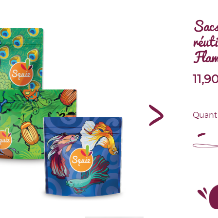
Sacs
réuti
Flam
11,9
Quant