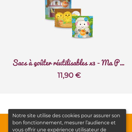
Sacs à goûter réutilisables x3 - Ma Petite Ferme
11,90
€
Notre site utilise des cookies pour assurer son
bon fonctionnement, mesurer l’audience et
vous offrir une expérience utilisateur de