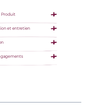
s Produit
tion et entretien
son
ngagements