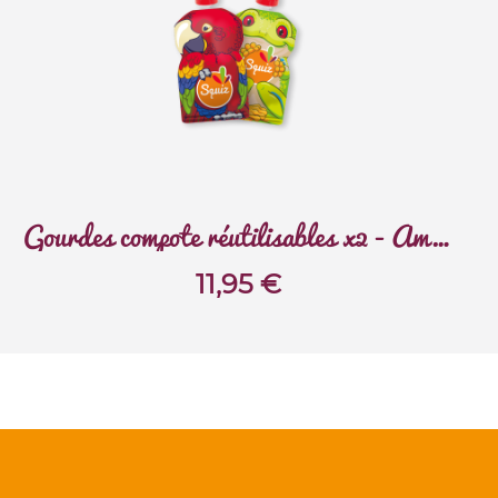
Gourdes compote réutilisables x2 - Amazonie
11,95
€