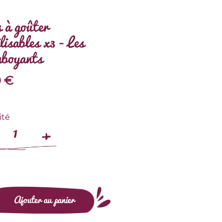
 à goûter
lisables x3 - Les
boyants
0
€
ité
Ajouter au panier