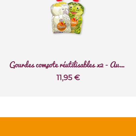
Gourdes compote réutilisables x2 - Australie
11,95
€