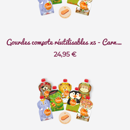
Gourdes compote réutilisables x5 - Carnaval
24,95
€