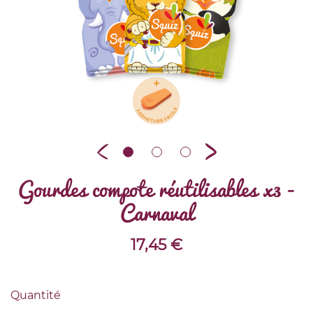
Gourdes compote réutilisables x3 -
Carnaval
17,45
€
Quantité