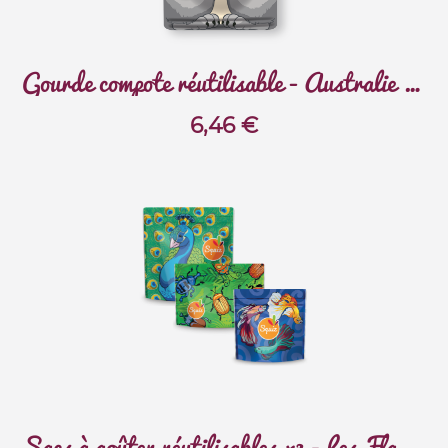
Gourde compote réutilisable - Australie - Koala
6,46
€
Sacs à goûter réutilisables x3 - Les Flamboyants