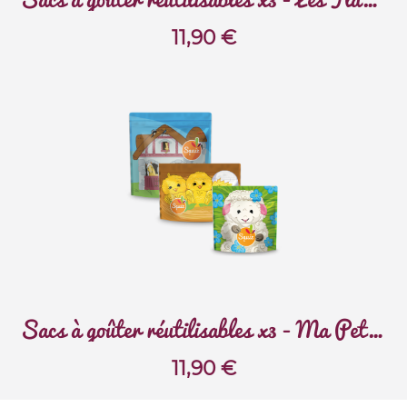
11,90
€
Sacs à goûter réutilisables x3 - Ma Petite Ferme
11,90
€