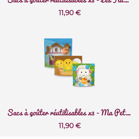
11,90
€
Sacs à goûter réutilisables x3 - Ma Petite Ferme
11,90
€