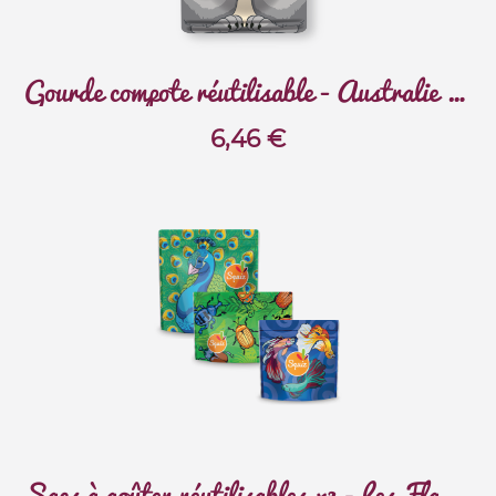
Gourde compote réutilisable - Australie - Koala
6,46
€
Sacs à goûter réutilisables x3 - Les Flamboyants