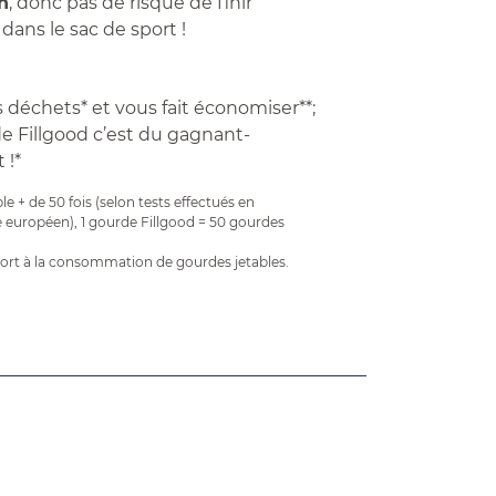
n
, donc pas de risque de finir
dans le sac de sport !
s déchets* et vous fait économiser**;
de Fillgood c’est du gagnant-
 !*
ble + de 50 fois (selon tests effectués en
e européen), 1 gourde Fillgood = 50 gourdes
port à la consommation de gourdes jetables.