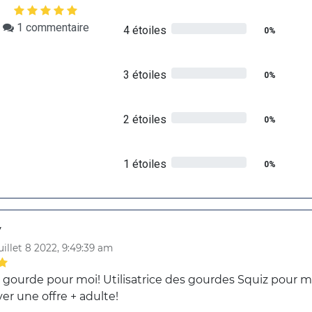
1
commentaire
4 étoiles
0%
3 étoiles
0%
2 étoiles
0%
1 étoiles
0%
y
uillet 8 2022, 9:49:39 am
gourde pour moi! Utilisatrice des gourdes Squiz pour ma f
er une offre + adulte!