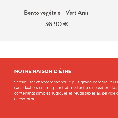
Bento végétale - Vert Anis
36,90
€
NOTRE RAISON D'ÊTRE
Sensibiliser et accompagner le plus grand nombre vers 
sans déchets en imaginant et mettant à disposition des
contenants simples, ludiques et réutilisables au service
consommer.