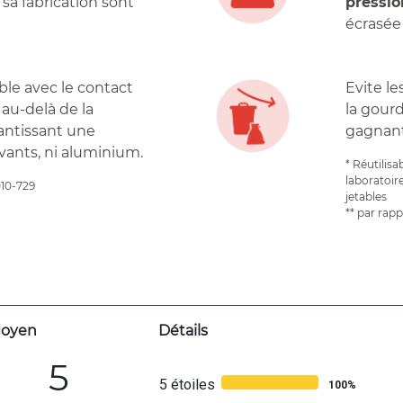
 sa fabrication sont
pressio
écrasée 
ble avec le contact
Evite le
 au-delà de la
la gour
antissant une
gagnant
vants, ni aluminium.
* Réutilisa
laboratoir
010-729
jetables
** par rap
oyen
Détails
5
5 étoiles
100%