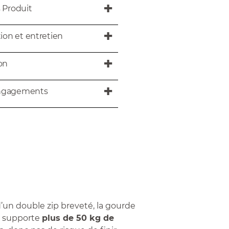
s Produit
tion et entretien
son
ngagements
’un double zip breveté, la gourde
d supporte
plus de 50 kg de