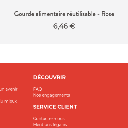
Gourde alimentaire réutilisable - Rose
6,46
€
DÉCOUVRIR
un avenir
FAQ
Nos engagements
 du mieux
SERVICE CLIENT
Contactez-nous
Mentions légales