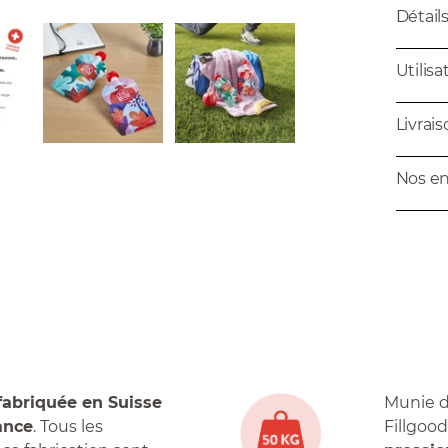
Détail
Utilisa
Livrai
Nos e
fabriquée en Suisse
Munie d
ance
. Tous les
Fillgoo