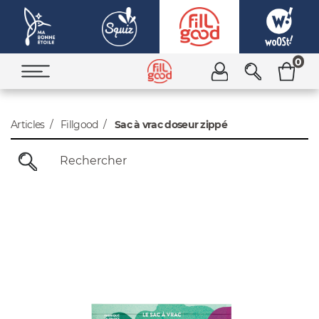
0
Articles
Fillgood
Sac à vrac doseur zippé